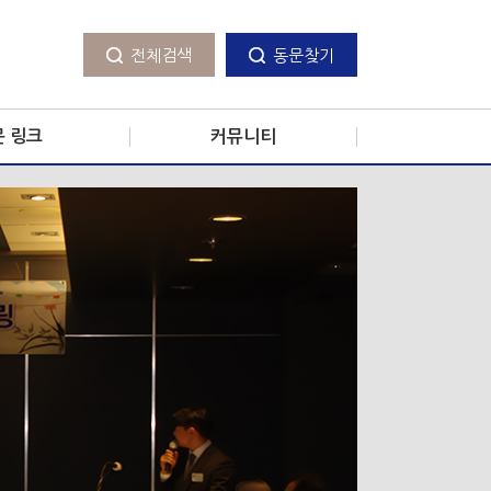
전체검색
동문찾기
검색항목
검색항목
문 링크
커뮤니티
 사업장
공지사항
별 카페
모교 소식
상담/건강 게시판
자유 게시판
경조사
동문 소식