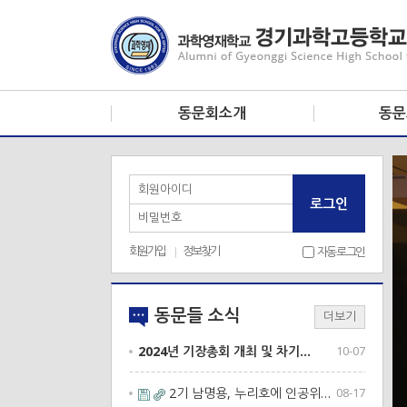
동문회소개
동문
회장인사말
운영진 
회원아이디
로그인
모교 소개
동문
비밀번호
역대 동문회장
회원가입
정보찾기
자동로그인
동문들 소식
더보기
2024년 기장총회 개최 및 차기…
10-07
2기 남명용, 누리호에 인공위성 …
08-17