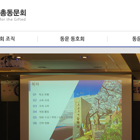
회 조직
동문 동호회
동
및 기장안내
골프회
동문
회 정관
부동산/ 재테크
기수
맛따라 멋따라
콘서트 홀
지역 모임