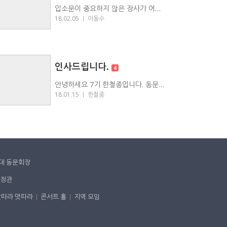
입소문이 중요하지 않은 장사가 어디 있겠습니까마는, 입소문은 다…
18.02.05 ｜
이동수
인사드립니다.
2
4
안녕하세요 7기 한철종입니다. 동문홈페이지 열렸다는 소식…
18.01.15 ｜
한철종
대 동문회장
 정관
맛따라 멋따라
콘서트 홀
지역 모임