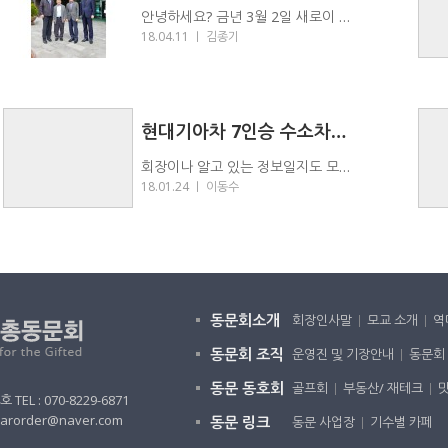
안녕하세요? 금년 3월 2일 새로이 부임하신 이상욱…
18.04.11 ｜
김종기
현대기아차 7인승 수소차는 언제 나오나요?
회장이나 알고 있는 정보일지도 모르지만, 요즘 수소차에 관심이 …
18.01.24 ｜
이동수
동문회소개
회장인사말
모교 소개
역
동문회 조직
운영진 및 기장안내
동문회
동문 동호회
골프회
부동산/ 재테크
L : 070-8229-6871
earorder@naver.com
동문 링크
동문 사업장
기수별 카페