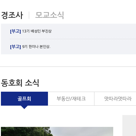
경조사
모교소식
[부고]
13기 배성민 부친상
[부고]
9기 한미나 본인상.
동호회 소식
골프회
부동산/재테크
맛따라멋따라